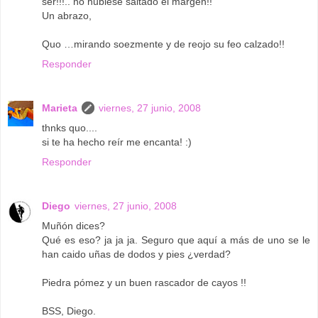
ser!!!.. no hubiese saltado el margen!!
Un abrazo,
Quo …mirando soezmente y de reojo su feo calzado!!
Responder
Marieta
viernes, 27 junio, 2008
thnks quo....
si te ha hecho reír me encanta! :)
Responder
Diego
viernes, 27 junio, 2008
Muñón dices?
Qué es eso? ja ja ja. Seguro que aquí a más de uno se le
han caido uñas de dodos y pies ¿verdad?
Piedra pómez y un buen rascador de cayos !!
BSS, Diego.