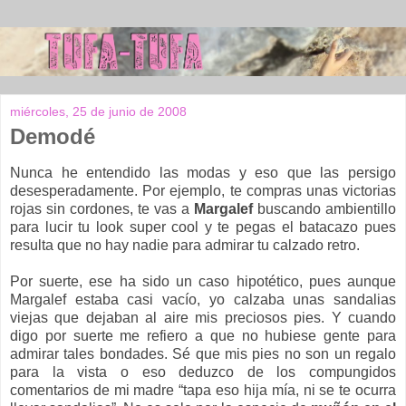
miércoles, 25 de junio de 2008
Demodé
Nunca he entendido las modas y eso que las persigo
desesperadamente. Por ejemplo, te compras unas victorias
rojas sin cordones, te vas a
Margalef
buscando ambientillo
para lucir tu look super cool y te pegas el batacazo pues
resulta que no hay nadie para admirar tu calzado retro.
Por suerte, ese ha sido un caso hipotético, pues aunque
Margalef estaba casi vacío, yo calzaba unas sandalias
viejas que dejaban al aire mis preciosos pies. Y cuando
digo por suerte me refiero a que no hubiese gente para
admirar tales bondades. Sé que mis pies no son un regalo
para la vista o eso deduzco de los compungidos
comentarios de mi madre “tapa eso hija mía, ni se te ocurra