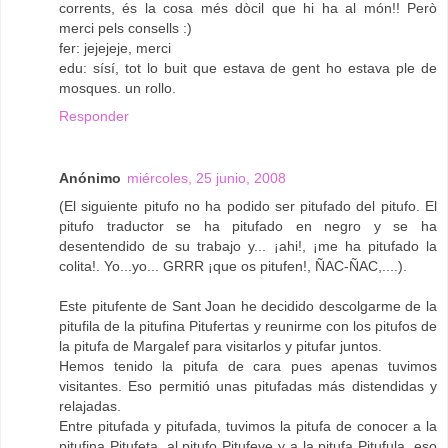
corrents, és la cosa més dòcil que hi ha al món!! Però
merci pels consells :)
fer: jejejeje, merci
edu: sísí, tot lo buit que estava de gent ho estava ple de
mosques. un rollo.
Responder
Anónimo
miércoles, 25 junio, 2008
(El siguiente pitufo no ha podido ser pitufado del pitufo. El
pitufo traductor se ha pitufado en negro y se ha
desentendido de su trabajo y... ¡ahi!, ¡me ha pitufado la
colita!. Yo...yo... GRRR ¡que os pitufen!, ÑAC-ÑAC,....).
Este pitufente de Sant Joan he decidido descolgarme de la
pitufila de la pitufina Pitufertas y reunirme con los pitufos de
la pitufa de Margalef para visitarlos y pitufar juntos.
Hemos tenido la pitufa de cara pues apenas tuvimos
visitantes. Eso permitió unas pitufadas más distendidas y
relajadas.
Entre pitufada y pitufada, tuvimos la pitufa de conocer a la
pitufina Pitufeta, al pitufo Pitufeve y a la pitufa Pitufula, eso