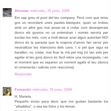
Alnomar
miércoles, 25 junio, 2008
Em sap greu el punt del teu company. Però com que teniu
gos us recordaré unes pautes bàsiques: quan us trobeu
amb un altre gos mai posar-se a cridar com desesperats
doncs els gossos no us entendran i només servirà per
excitar-los més, com a molt deixar anar algun autoritari NO!
doncs és la paraula que la majoria d’amos fan servir per
neutralitzar les intencions dels cans. I si pel que sigui es
barallen, no cridar, mai ficar la mà pel mig (ni tan sols per
agafar el teu gos) doncs és fàcil rebre una mossegada, i en
el moment que es separen un noment agafa el teu (doncs
el coneixeràs i sabràs com reacciona).
Responder
Fernando
miércoles, 25 junio, 2008
H, Marieta.
Pequeño inciso para decir que me gustan bastante los
"añadidos"; o sea las fotos y los lemas.