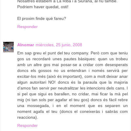
Nosaltres estabem a La Riba i a Siurana, al riu també.
Podriem haver quedat, osti!
El proxim finde què fareu?
Responder
Alnomar
miércoles, 25 junio, 2008
Em sap greu el punt del teu company. Però com que teniu
gos us recordaré unes pautes bàsiques: quan us trobeu
amb un altre gos mai posar-se a cridar com desesperats
doncs els gossos no us entendran i només servirà per
excitar-los més (això és important), com a molt deixar anar
algun autoritari NO! doncs és la paraula que la majoria
d’amos fan servir per neutralitzar les intencions dels cans. I
si pel que sigui es barallen, no cridar, mai ficar la mà pel
mig (ni tan sols per agafar el teu gos) doncs és fàcil rebre
una mossegada, i en el moment que es separen un
noment agafa el teu (doncs el coneixeràs i sabràs com
reacciona).
Responder